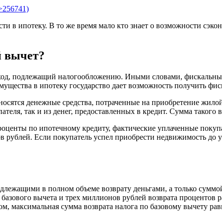
 в ипотеку. В то же время мало кто знает о возможности сэко
й вычет?
оход, подлежащий налогообложению. Иными словами, фискальный
мущества в ипотеку государство дает возможность получить фис
носятся денежные средства, потраченные на приобретение жилой 
ателя, так и из денег, предоставленных в кредит. Сумма такого
оценты по ипотечному кредиту, фактические уплаченные покупа
в рублей. Если покупатель успел приобрести недвижимость до у
длежащими в полном объеме возврату деньгами, а только суммой,
азового вычета и трех миллионов рублей возврата процентов р
м, максимальная сумма возврата налога по базовому вычету рав