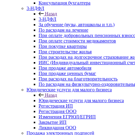
Консультация бухгалтера
3-НДФЛ
Назад
3-НДФЛ
За обучение (вузы, автошколы и т.п.)
По расходам на лечение
При оплате добровольных пенсионных взнос
При оплате стоимости медикаментов
При покупке квартиры
При строительстве жилья
При расходах на долгосрочное страхование ж
ИИС (Индивидуальный инвестиционный счет
При продаже автомобиля
При продаже ценных бумаг
При расходах на благотворительность
По расходам на физкультурно-оздоровительны
Юридические услуги для малого бизнеса
Назад
Юридические услуги для малого бизнеса
Регистрация ИП
Регистрация ООО
Изменения ЕГРЮЛ/ЕГРИП
Закрытие ИП
Ликвидация ООО
Продажа электронных подписей