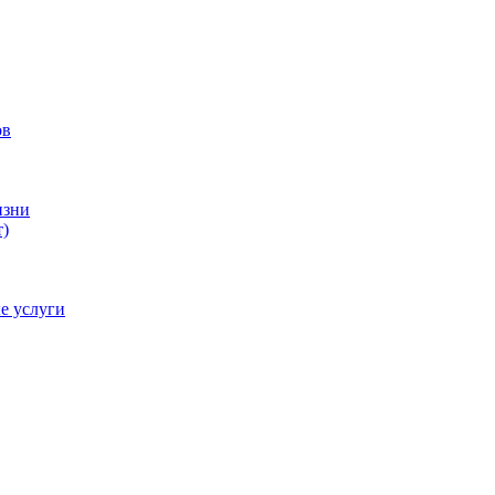
ов
изни
)
е услуги