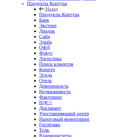
Продукты Контура
Назад
Продукты Контура
Банк
Экстерн
Диадок
Сайн
Эльба
ОФД
Фокус
Логистика
Поиск клиентов
Крипто
Эгида
Отель
Доверенность
Недвижимость
Факторинг
НДС+
Декларант
Удостоверяющий центр
Налоговый мониторинг
Гособлако
Толк
Взаиморасчеты