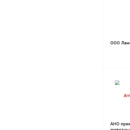
ООО Лан
АНО при
животных