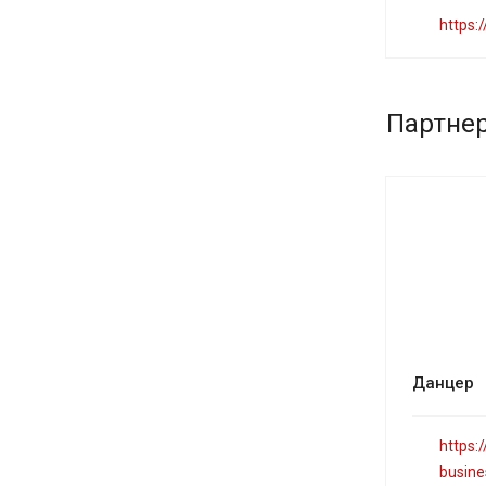
https:
Партне
Данцер
https:
busine