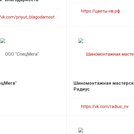
https://цветы-нв.рф
//vk.com/priyut_blagodarnost
ецМега"
Шиномонтажная мастерск
Радиус
https://vk.com/radius_nv