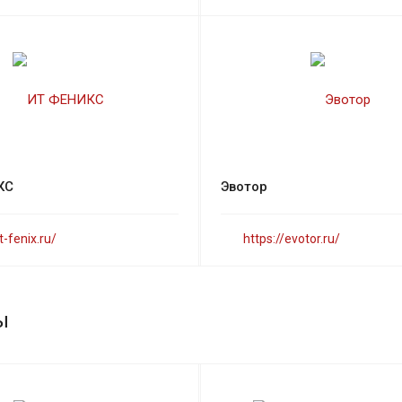
КС
Эвотор
it-fenix.ru/
https://evotor.ru/
ы