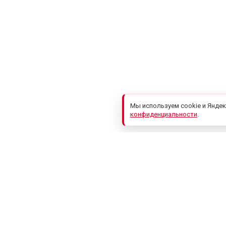
Мы используем cookie и Яндек
конфиденциальности
.
Компания
Услуги
О компании
Бухгалтерия и налоги
Наши достижения
3-НДФЛ
Клиенты и партнеры
Юридические услуги д
бизнеса