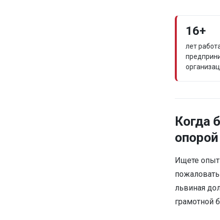
16+
лет работ
предприн
организа
Когда 
опорой
Ищете опыт
пожаловать 
львиная дол
грамотной б