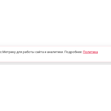
с.Метрику для работы сайта и аналитики. Подробнее:
Политика
Каталог
Каналы и бо
Изготовление печатей и
штампов
Пишите нам
ля малого