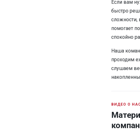
Если вам н
быстро реш
сложности, 
помогает по
спокойно ра
Наша коман
проходим е
слушаем ве
накопленные
ВИДЕО О НА
Матери
компан