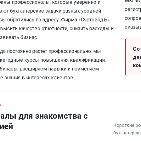
Мы яв
ужны профессионалы, которые уверенно и
регист
ают бухгалтерские задачи разных уровней
сопров
вы обратились по адресу. Фирма «СчетоводЪ»
оказыв
высить качество отчетности, снизить расходы и
звивать бизнес.
Со
да постоянно растет профессионально: мы
де
жегодные курсы повышения квалификации,
ко
бинары, расширяем навыки и применяем
 знания в интересах клиентов.
С
алы для знакомства с
ией
Короткие ро
бухгалтерск