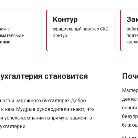
Контур
За
аем с
официальный партнер СКБ
рабо
имателями и
Контур
подт
циями
квал
бухгалтерия становится
Поч
Мастер
деятел
ного и надежного бухгалтера? Добро
основе
к нам. Мудрые руководители знают, что
безупр
я успеха компании напрямую зависит от
благод
ухгалтерии.