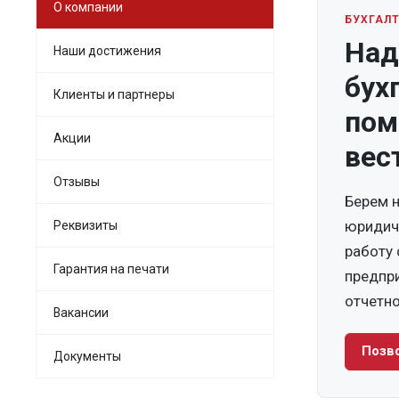
О компании
БУХГАЛ
Над
Наши достижения
бух
Клиенты и партнеры
пом
Акции
вес
Отзывы
Берем н
юридич
Реквизиты
работу 
Гарантия на печати
предпр
отчетно
Вакансии
Позв
Документы