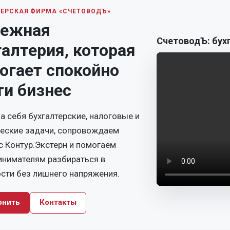
ТЕРСКАЯ ФИРМА «СЧЕТОВОДЪ»
ежная
СчетоводЪ: бух
галтерия, которая
огает спокойно
ти бизнес
а себя бухгалтерские, налоговые и
еские задачи, сопровождаем
с Контур.Экстерн и помогаем
инимателям разбираться в
сти без лишнего напряжения.
онить
Контакты