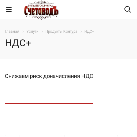
Главная
Услуги
Продукты Контура
НДС+
НДС+
Снижаем риск доначисления НДС