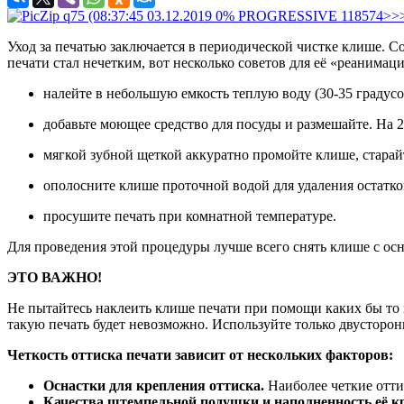
Уход за печатью заключается в периодической чистке клише. Со
печати стал нечетким, вот несколько советов для её «реанимац
налейте в небольшую емкость теплую воду (30-35 градус
добавьте моющее средство для посуды и размешайте. На 
мягкой зубной щеткой аккуратно промойте клише, старай
ополосните клише проточной водой для удаления остатко
просушите печать при комнатной температуре.
Для проведения этой процедуры лучше всего снять клише с осн
ЭТО ВАЖНО!
Не пытайтесь наклеить клише печати при помощи каких бы то 
такую печать будет невозможно. Используйте только двусторо
Четкость оттиска печати зависит от нескольких факторов:
Оснастки для крепления оттиска.
Наиболее четкие отти
Качества штемпельной подушки и наполненность её к