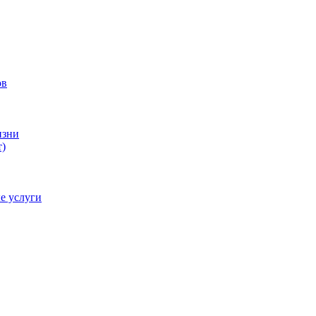
ов
изни
)
е услуги