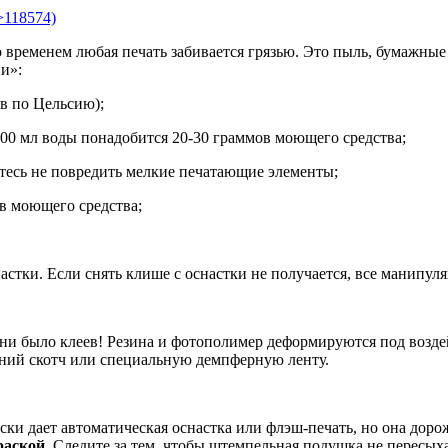
 временем любая печать забивается грязью. Это пыль, бумажные 
ии»:
ов по Цельсию);
200 мл воды понадобится 20-30 граммов моющего средства;
тесь не повредить мелкие печатающие элементы;
в моющего средства;
астки. Если снять клише с оснастки не получается, все манипул
ни было клеев! Резина и фотополимер деформируются под возде
нний скотч или специальную демпферную ленту.
ски дает автоматическая оснастка или флэш-печать, но она дор
раской.
Следите за тем, чтобы штемпельная подушка не пересыхал