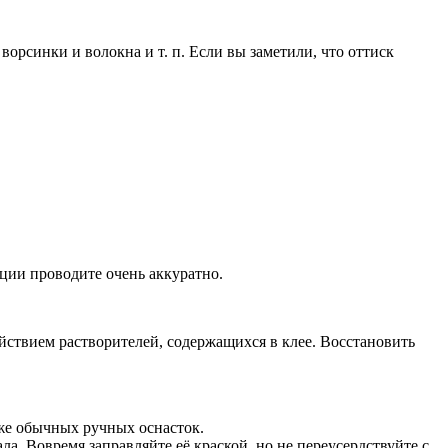
ворсинки и волокна и т. п. Если вы заметили, что оттиск
яции проводите очень аккуратно.
йствием растворителей, содержащихся в клее. Восстановить
оже обычных ручных оснасток.
а. Вовремя заправляйте её краской, но не переусердствуйте с