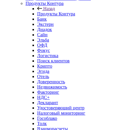
Продукты Контура
Назад
Продукты Контура
Банк
Экстерн
Диадок
Сайн
Эльба
ОФД
Фокус
Логистика
Поиск клиентов
Крипто
Эгида
Отель
Доверенность
Недвижимость
Факторинг
НДС+
Декларант
Удостоверяющий центр
Налоговый мониторинг
Гособлако
Толк
Взаиморасчеты