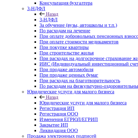
Консультация бухгалтера
3-НДФЛ
Назад
3-НДФЛ
За обучение (вузы, автошколы и т.п.)
По расходам на лечение
При оплате добровольных пенсионных взнос
При оплате стоимости медикаментов
При покупке квартиры
При строительстве жилья
При расходах на долгосрочное страхование ж
ИИС (Индивидуальный инвестиционный счет
При продаже автомобиля
При продаже ценных бумаг
При расходах на благотворительность
По расходам на физкультурно-оздоровительны
Юридические услуги для малого бизнеса
Назад
Юридические услуги для малого бизнеса
Регистрация ИП
Регистрация ООО
Изменения ЕГРЮЛ/ЕГРИП
Закрытие ИП
Ликвидация ООО
Продажа электронных подписей