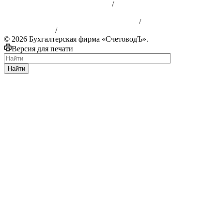
Политика конфиденциальности
/
Пользовательское
соглашение
Публичная офера Бухгалтерские услуги
/
Публичная оферта
аренда сервера
/
Публичная оферта юридические услуги
© 2026 Бухгалтерская фирма «СчетоводЪ».
Версия для печати
Найти