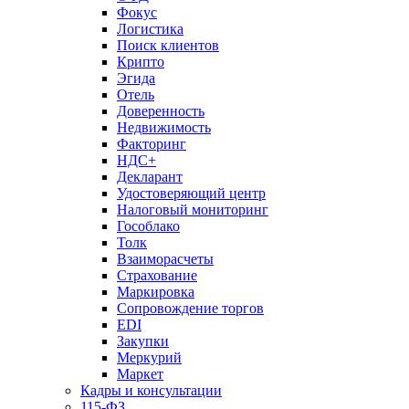
Фокус
Логистика
Поиск клиентов
Крипто
Эгида
Отель
Доверенность
Недвижимость
Факторинг
НДС+
Декларант
Удостоверяющий центр
Налоговый мониторинг
Гособлако
Толк
Взаиморасчеты
Страхование
Маркировка
Сопровождение торгов
EDI
Закупки
Меркурий
Маркет
Кадры и консультации
115-ФЗ