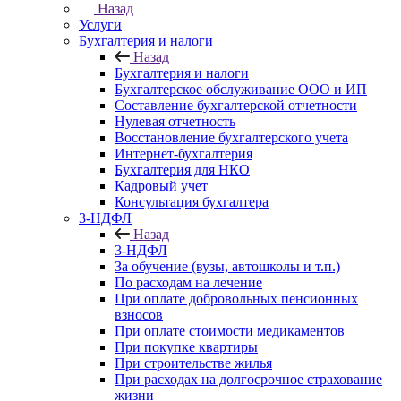
Назад
Услуги
Бухгалтерия и налоги
Назад
Бухгалтерия и налоги
Бухгалтерское обслуживание ООО и ИП
Составление бухгалтерской отчетности
Нулевая отчетность
Восстановление бухгалтерского учета
Интернет-бухгалтерия
Бухгалтерия для НКО
Кадровый учет
Консультация бухгалтера
3-НДФЛ
Назад
3-НДФЛ
За обучение (вузы, автошколы и т.п.)
По расходам на лечение
При оплате добровольных пенсионных
взносов
При оплате стоимости медикаментов
При покупке квартиры
При строительстве жилья
При расходах на долгосрочное страхование
жизни