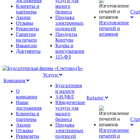
достижения
услуги для
Клиенты и
малого
партнеры
бизнеса
Ста
Акции
Продажа
Изготовление
Отзывы
электронных
печатей и
Реквизиты
подписей
штампов
Гарантия
Продукты
на печати
Контура
Вакансии
Кадры и
Документы
консультации
115-ФЗ
Услуги
Компания
Бухгалтерия
О
и налоги
компании
3-НДФЛ
Каталог
Наши
Юридические
достижения
услуги для
Клиенты и
малого
партнеры
бизнеса
Ста
Акции
Продажа
Изготовление
Отзывы
электронных
печатей и
Реквизиты
подписей