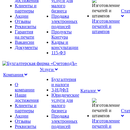
достижения
услуги для
Клиенты и
малого
партнеры
бизнеса
Ста
Акции
Продажа
Изготовление
Отзывы
электронных
печатей и
Реквизиты
подписей
штампов
Гарантия
Продукты
на печати
Контура
Вакансии
Кадры и
Документы
консультации
115-ФЗ
Услуги
Компания
Бухгалтерия
О
и налоги
компании
3-НДФЛ
Каталог
Наши
Юридические
достижения
услуги для
Клиенты и
малого
партнеры
бизнеса
Ста
Акции
Продажа
Изготовление
Отзывы
электронных
печатей и
Реквизиты
подписей