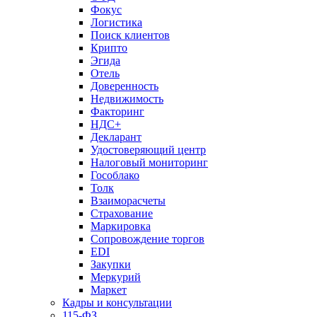
Фокус
Логистика
Поиск клиентов
Крипто
Эгида
Отель
Доверенность
Недвижимость
Факторинг
НДС+
Декларант
Удостоверяющий центр
Налоговый мониторинг
Гособлако
Толк
Взаиморасчеты
Страхование
Маркировка
Сопровождение торгов
EDI
Закупки
Меркурий
Маркет
Кадры и консультации
115-ФЗ