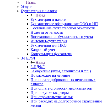
Назад
Услуги
Бухгалтерия и налоги
Назад
Бухгалтерия и налоги
Бухгалтерское обслуживание ООО и ИП
Составление бухгалтерской отчетности
Нулевая отчетность
Восстановление бухгалтерского учета
Интернет-бухгалтерия
Бухгалтерия для НКО
Кадровый учет
Консультация бухгалтера
3-НДФЛ
Назад
3-НДФЛ
За обучение (вузы, автошколы и т.п.)
По расходам на лечение
При оплате добровольных пенсионных
взносов
При оплате стоимости медикаментов
При покупке квартиры
При строительстве жилья
При расходах на долгосрочное страхование
жизни