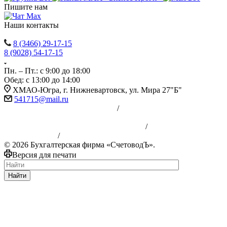
Пишите нам
Наши контакты
8 (3466) 29-17-15
8 (9028) 54-17-15
Пн. – Пт.: с 9:00 до 18:00
Обед: с 13:00 до 14:00
ХМАО-Югра, г. Нижневартовск, ул. Мира 27"Б"
541715@mail.ru
Политика конфиденциальности
/
Пользовательское
соглашение
Публичная офера Бухгалтерские услуги
/
Публичная оферта
аренда сервера
/
Публичная оферта юридические услуги
© 2026 Бухгалтерская фирма «СчетоводЪ».
Версия для печати
Найти